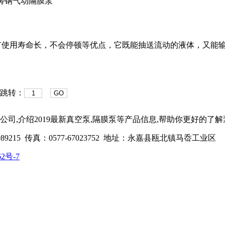
K铸钢气动隔膜泵
有使用寿命长，不会停顿等优点，它既能抽送流动的液体，又能
 跳转：
GO
司,介绍2019最新真空泵,隔膜泵等产品信息,帮助你更好的了解
68989215 传真：0577-67023752 地址：永嘉县瓯北镇马岙工业区
2号-7