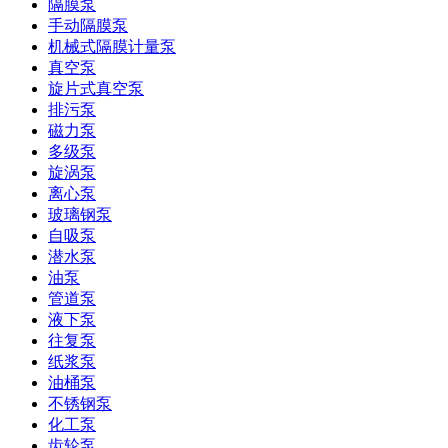
隔膜泵
手动隔膜泵
机械式隔膜计量泵
真空泵
旋片式真空泵
排污泵
磁力泵
多级泵
旋涡泵
离心泵
玻璃钢泵
自吸泵
潜水泵
油泵
管道泵
液下泵
往复泵
纸浆泵
油桶泵
不锈钢泵
化工泵
齿轮泵