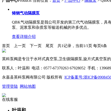
产品中心
Products
当前位置：
首页
>
产品中心
>
隔膜泵
> QB
铸钢气动隔膜泵
QBK气动隔膜泵是我公司开发的第三代气动隔膜泵，具
泵、泥浆泵和杂质泵等输送机械的许多优点。
查看详细介绍
首页
上一页
下一页
尾页
共1记录，当前1/1页 每页6条
英科泵阀是专注于水环式真空泵,卫生级隔膜泵,旋片式真空泵的公
联系人：叶温和 电话：0577-67370263 67928052 手机：139
永嘉县英科泵阀有限公司 版权所有
ICP备案号:浙ICP备0908456
管理登陆
网站地图
在线客服
叶温和